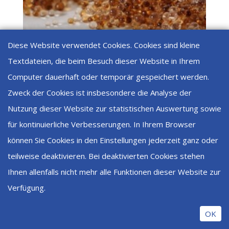
Diese Website verwendet Cookies. Cookies sind kleine
Textdateien, die beim Besuch dieser Website in Ihrem
Computer dauerhaft oder temporär gespeichert werden.
Zweck der Cookies ist insbesondere die Analyse der
Nutzung dieser Website zur statistischen Auswertung sowie
811152 Vollentsalzerharz Lewatit NM60
für kontinuierliche Verbesserungen. In Ihrem Browser
CHF
73.30
können Sie Cookies in den Einstellungen jederzeit ganz oder
teilweise deaktivieren. Bei deaktivierten Cookies stehen
Ihnen allenfalls nicht mehr alle Funktionen dieser Website zur
Designed by
Elegant Themes
| Powered by
Verfügung.
WordPress
OK