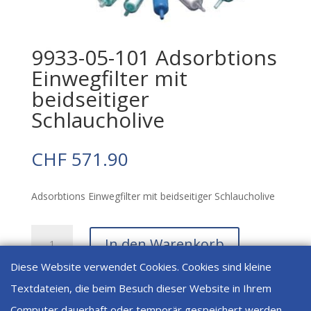
9933-05-101 Adsorbtions
Einwegfilter mit
beidseitiger
Schlaucholive
CHF
571.90
Adsorbtions Einwegfilter mit beidseitiger Schlaucholive
9933-
In den Warenkorb
05-
101
Diese Website verwendet Cookies. Cookies sind kleine
Adsorbtions
Textdateien, die beim Besuch dieser Website in Ihrem
Einwegfilter
Artikelnummer:
9933-05-101
Kategorien:
Adsorber
,
Computer dauerhaft oder temporär gespeichert werden.