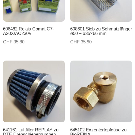
606482 Relais Comat C7-
608601 Sieb zu Schmutzfänger
A20X/AC230V
ø50 – ø35×66 mm
CHF
35.80
CHF
35.90
641161 Luftfilter REPLAY zu
645102 Exzentertopfdüse zu
DTE Drehschieberpumpen
BioREINA