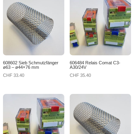
608602 Sieb Schmutzfänger
606484 Relais Comat C3-
ø63 – ø44×76 mm
A30/24V
CHF
33.40
CHF
35.40