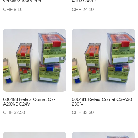
schwarz ø8×6 mm
A10X/24VDC
CHF
8.10
CHF
24.10
606483 Relais Comat C7-
606481 Relais Comat C3-A30
A20X/DC24V
230 V
CHF
32.90
CHF
33.30