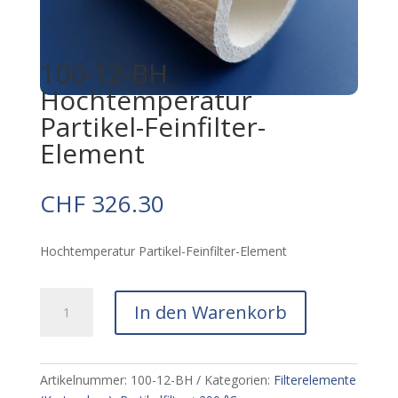
100-12-BH
Hochtemperatur
Partikel-Feinfilter-
Element
CHF
326.30
Hochtemperatur Partikel-Feinfilter-Element
100-
In den Warenkorb
12-
BH
Hochtemperatur
Partikel-
Artikelnummer:
100-12-BH
Kategorien:
Filterelemente