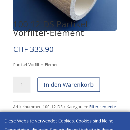
100-12-DS Partikel-
Vorfilter-Element
CHF
333.90
Partikel-Vorfilter-Element
100-
In den Warenkorb
12-
DS
Partikel-
Vorfilter-
Artikelnummer:
100-12-DS
Kategorien:
Filterelemente
Element
(Kartuschen)
,
Partikelfilter 150-290 °C
Menge
Diese Website verwendet Cookies. Cookies sind kleine
Textdateien, die beim Besuch dieser Website in Ihrem